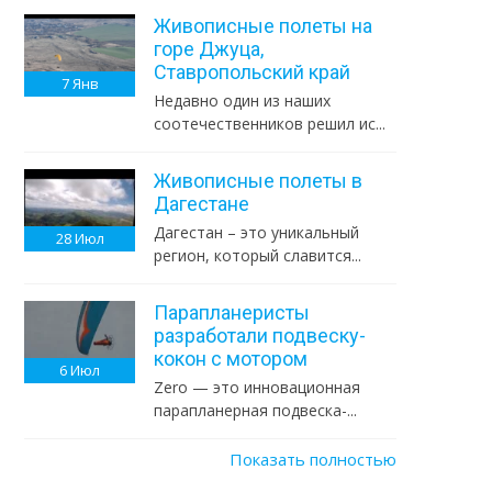
Живописные полеты на
горе Джуца,
Ставропольский край
7
Янв
Недавно один из наших
соотечественников решил ис...
Живописные полеты в
Дагестане
Дагестан – это уникальный
28
Июл
регион, который славится...
Парапланеристы
разработали подвеску-
кокон с мотором
6
Июл
Zero — это инновационная
парапланерная подвеска-...
Показать полностью