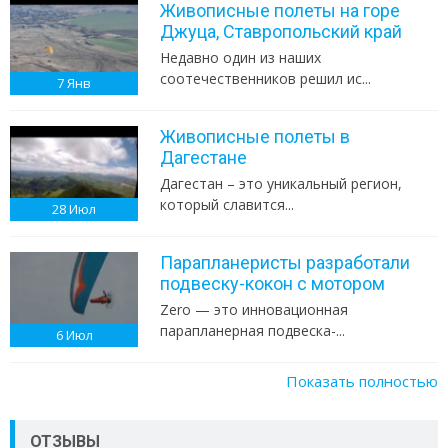
Живописные полеты на горе
Джуца, Ставропольский край
Недавно один из наших
соотечественников решил ис...
7
Янв
Живописные полеты в
Дагестане
Дагестан – это уникальный регион,
который славится...
28
Июл
Парапланеристы разработали
подвеску-кокон с мотором
Zero — это инновационная
парапланерная подвеска-...
6
Июл
Показать полностью
ОТЗЫВЫ