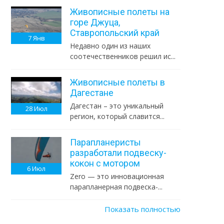
Живописные полеты на
горе Джуца,
Ставропольский край
7
Янв
Недавно один из наших
соотечественников решил ис...
Живописные полеты в
Дагестане
Дагестан – это уникальный
28
Июл
регион, который славится...
Парапланеристы
разработали подвеску-
кокон с мотором
6
Июл
Zero — это инновационная
парапланерная подвеска-...
Показать полностью