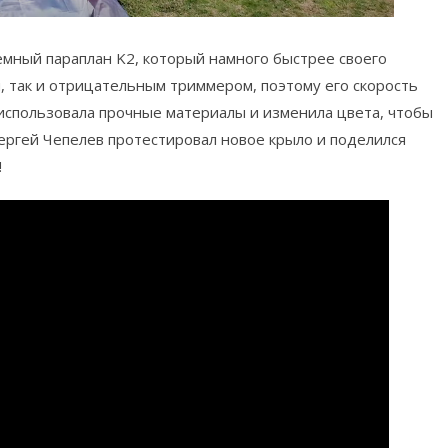
мный параплан K2, который намного быстрее своего
 так и отрицательным триммером, поэтому его скорость
использовала прочные материалы и изменила цвета, чтобы
Сергей Чепелев протестировал новое крыло и поделился
!