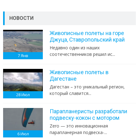
НОВОСТИ
Живописные полеты на горе
Джуца, Ставропольский край
Недавно один из наших
соотечественников решил ис...
7
Янв
Живописные полеты в
Дагестане
Дагестан – это уникальный регион,
который славится...
28
Июл
Парапланеристы разработали
подвеску-кокон с мотором
Zero — это инновационная
парапланерная подвеска-...
6
Июл