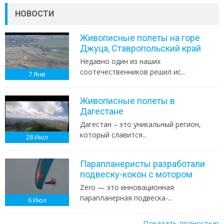
НОВОСТИ
Живописные полеты на горе
Джуца, Ставропольский край
Недавно один из наших
соотечественников решил ис...
7
Янв
Живописные полеты в
Дагестане
Дагестан – это уникальный регион,
который славится...
28
Июл
Парапланеристы разработали
подвеску-кокон с мотором
Zero — это инновационная
парапланерная подвеска-...
6
Июл
Показать полностью